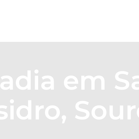
Home
Sobre Nós
Soluções
adia em S
sidro, Sou