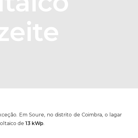
ltaico
zeite
xceção. Em Soure, no distrito de Coimbra, o lagar
oltaico de
13 kWp
.