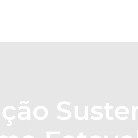
Home
Sobre Nós
Soluções
ção Susten